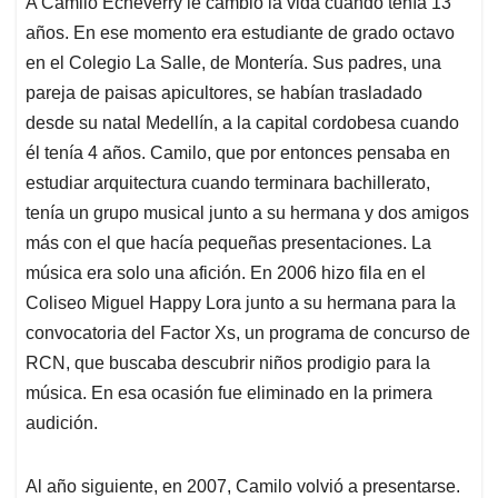
A Camilo Echeverry le cambió la vida cuando tenía 13
s
b
e
l
a
años. En ese momento era estudiante de grado octavo
A
o
d
d
p
o
I
s
en el Colegio La Salle, de Montería. Sus padres, una
p
k
n
pareja de paisas apicultores, se habían trasladado
desde su natal Medellín, a la capital cordobesa cuando
él tenía 4 años. Camilo, que por entonces pensaba en
estudiar arquitectura cuando terminara bachillerato,
tenía un grupo musical junto a su hermana y dos amigos
más con el que hacía pequeñas presentaciones. La
música era solo una afición. En 2006 hizo fila en el
Coliseo Miguel Happy Lora junto a su hermana para la
convocatoria del Factor Xs, un programa de concurso de
RCN, que buscaba descubrir niños prodigio para la
música. En esa ocasión fue eliminado en la primera
audición.
Al año siguiente, en 2007, Camilo volvió a presentarse.