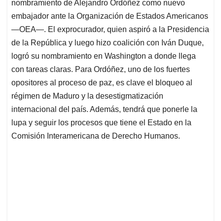
nombramiento de Alejandro Ordóñez como nuevo
A
o
d
d
p
o
I
s
embajador ante la Organización de Estados Americanos
p
k
n
—OEA—. El exprocurador, quien aspiró a la Presidencia
de la República y luego hizo coalición con Iván Duque,
logró su nombramiento en Washington a donde llega
con tareas claras. Para Ordóñez, uno de los fuertes
opositores al proceso de paz, es clave el bloqueo al
régimen de Maduro y la desestigmatización
internacional del país. Además, tendrá que ponerle la
lupa y seguir los procesos que tiene el Estado en la
Comisión Interamericana de Derecho Humanos.