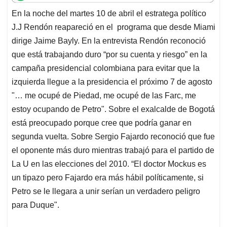
t
e
k
i
e
En la noche del martes 10 de abril el estratega político
s
b
e
l
a
J.J Rendón reapareció en el programa que desde Miami
A
o
d
d
p
o
I
s
dirige Jaime Bayly. En la entrevista Rendón reconoció
p
k
n
que está trabajando duro “por su cuenta y riesgo” en la
campaña presidencial colombiana para evitar que la
izquierda llegue a la presidencia el próximo 7 de agosto
"… me ocupé de Piedad, me ocupé de las Farc, me
estoy ocupando de Petro". Sobre el exalcalde de Bogotá
está preocupado porque cree que podría ganar en
segunda vuelta. Sobre Sergio Fajardo reconoció que fue
el oponente más duro mientras trabajó para el partido de
La U en las elecciones del 2010. “El doctor Mockus es
un tipazo pero Fajardo era más hábil políticamente, si
Petro se le llegara a unir serían un verdadero peligro
para Duque".