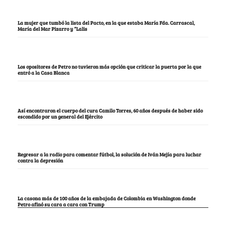
La mujer que tumbó la lista del Pacto, en la que estaba María Fda. Carrascal,
María del Mar Pizarro y “Lalis
Los opositores de Petro no tuvieron más opción que criticar la puerta por la que
entró a la Casa Blanca
Así encontraron el cuerpo del cura Camilo Torres, 60 años después de haber sido
escondido por un general del Ejército
Regresar a la radio para comentar fútbol, la solución de Iván Mejía para luchar
contra la depresión
La casona más de 100 años de la embajada de Colombia en Washington donde
Petro afinó su cara a cara con Trump