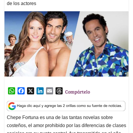
de los actores
W
F
X
L
E
T
Compártelo
h
a
i
m
h
a
c
n
a
r
t
e
k
i
e
Chepe Fortuna es una de las tantas novelas sobre
s
b
e
l
a
costeños, el amor prohibido por las diferencias de clases
A
o
d
d