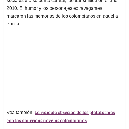
p
o
I
s
sociales era su punto central, fue transmitida en el año
p
k
n
2010. El humor y los personajes extravagantes
marcaron las memorias de los colombianos en aquella
época.
La ridícula obsesión de las plataformas
Vea también:
con las aburridas novelas colombianas