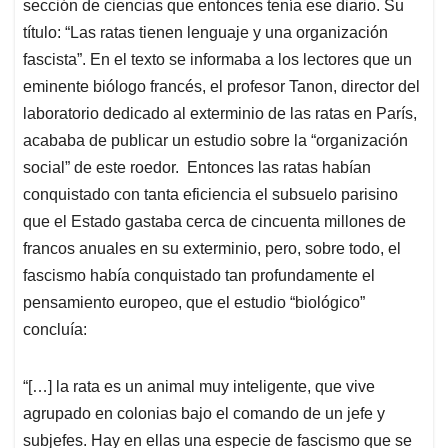
p
o
I
s
sección de ciencias que entonces tenía ese diario. Su
p
k
n
título: “Las ratas tienen lenguaje y una organización
fascista”. En el texto se informaba a los lectores que un
eminente biólogo francés, el profesor Tanon, director del
laboratorio dedicado al exterminio de las ratas en París,
acababa de publicar un estudio sobre la “organización
social” de este roedor. Entonces las ratas habían
conquistado con tanta eficiencia el subsuelo parisino
que el Estado gastaba cerca de cincuenta millones de
francos anuales en su exterminio, pero, sobre todo, el
fascismo había conquistado tan profundamente el
pensamiento europeo, que el estudio “biológico”
concluía:
“[…] la rata es un animal muy inteligente, que vive
agrupado en colonias bajo el comando de un jefe y
subjefes. Hay en ellas una especie de fascismo que se