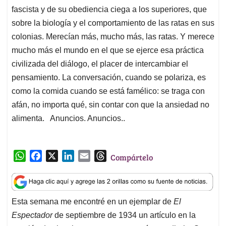
fascista y de su obediencia ciega a los superiores, que
sobre la biología y el comportamiento de las ratas en sus
colonias. Merecían más, mucho más, las ratas. Y merece
mucho más el mundo en el que se ejerce esa práctica
civilizada del diálogo, el placer de intercambiar el
pensamiento. La conversación, cuando se polariza, es
como la comida cuando se está famélico: se traga con
afán, no importa qué, sin contar con que la ansiedad no
alimenta. Anuncios. Anuncios..
W
F
X
L
E
T
Compártelo
h
a
i
m
h
a
c
n
a
r
t
e
k
i
e
Esta semana me encontré en un ejemplar de
El
s
b
e
l
a
Espectador
de septiembre de 1934 un artículo en la
A
o
d
d