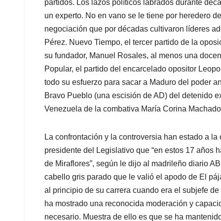
partidos. Los lazos políticos labrados durante déc
un experto. No en vano se le tiene por heredero de l
negociación que por décadas cultivaron líderes 
Pérez. Nuevo Tiempo, el tercer partido de la opos
su fundador, Manuel Rosales, al menos una docena
Popular, el partido del encarcelado opositor Leop
todo su esfuerzo para sacar a Maduro del poder ant
Bravo Pueblo (una escisión de AD) del detenido e
Venezuela de la combativa María Corina Machado
La confrontación y la controversia han estado a 
presidente del Legislativo que “en estos 17 años h
de Miraflores”, según le dijo al madrileño diario 
cabello gris parado que le valió el apodo de El páj
al principio de su carrera cuando era el subjefe d
ha mostrado una reconocida moderación y capacida
necesario. Muestra de ello es que se ha mantenido