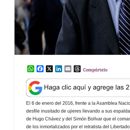
W
F
X
L
E
T
Compártelo
h
a
i
m
h
a
c
n
a
r
t
e
k
i
e
s
b
e
l
a
A
o
d
d
El 6 de enero del 2016, frente a la Asamblea Nac
p
o
I
s
desfile inusitado de ujieres llevando a sus espa
p
k
n
de Hugo Chávez y del Simón Bolívar que el comand
de los inmortalizados por el retratista del Libertad