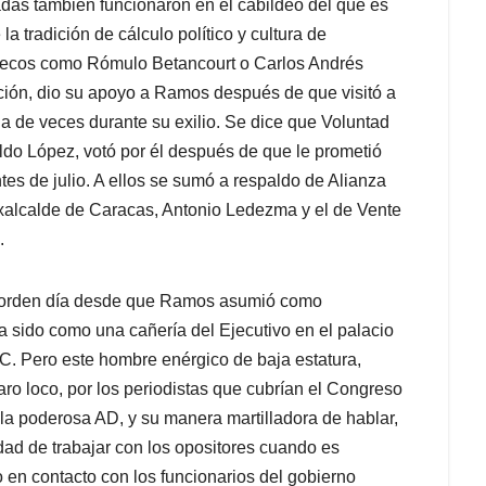
adas también funcionaron en el cabildeo del que es
a tradición de cálculo político y cultura de
adecos como Rómulo Betancourt o Carlos Andrés
ición, dio su apoyo a Ramos después de que visitó a
 de veces durante su exilio. Se dice que Voluntad
oldo López, votó por él después de que le prometió
es de julio. A ellos se sumó a respaldo de Alianza
xalcalde de Caracas, Antonio Ledezma y el de Vente
.
la orden día desde que Ramos asumió como
a sido como una cañería del Ejecutivo en el palacio
ABC. Pero este hombre enérgico de baja estatura,
aro loco, por los periodistas que cubrían el Congreso
e la poderosa AD, y su manera martilladora de hablar,
d de trabajar con los opositores cuando es
 en contacto con los funcionarios del gobierno