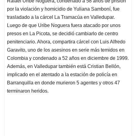
Rafael Uribe Noguera, condenado a 58 años de prisión
s
b
e
l
a
por la violación y homicidio de Yuliana Samboní, fue
A
o
d
d
p
o
I
s
trasladado a la cárcel La Tramacúa en Valledupar.
p
k
n
Luego de que Uribe Noguera fuera atacado por unos
presos en La Picota, se decidió cambiarlo de centro
penitenciario. Ahora, compartira cárcel con Luis Alfredo
Garavito, uno de los asesinos en serie más temidos en
Colombia y condenado a 52 años en diciembre de 1999.
Además, en Valledupar también está Cristian Bellón,
implicado en el atentado a la estación de policía en
Barranquilla en donde murieron 5 agentes y otros 47
terminaron heridos.