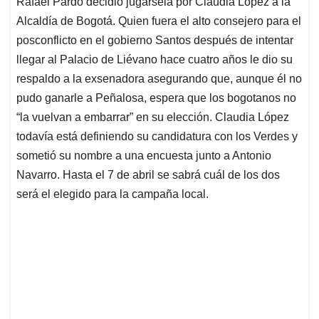
Rafael Pardo decidió jugársela por Claudia López a la
s
b
e
l
a
Alcaldía de Bogotá. Quien fuera el alto consejero para el
A
o
d
d
p
o
I
s
posconflicto en el gobierno Santos después de intentar
p
k
n
llegar al Palacio de Liévano hace cuatro años le dio su
respaldo a la exsenadora asegurando que, aunque él no
pudo ganarle a Peñalosa, espera que los bogotanos no
“la vuelvan a embarrar” en su elección. Claudia López
todavía está definiendo su candidatura con los Verdes y
sometió su nombre a una encuesta junto a Antonio
Navarro. Hasta el 7 de abril se sabrá cuál de los dos
será el elegido para la campaña local.