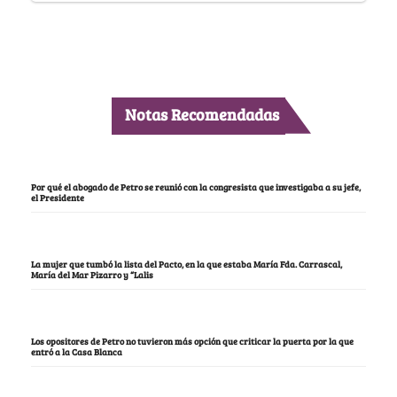
Notas Recomendadas
Por qué el abogado de Petro se reunió con la congresista que investigaba a su jefe,
el Presidente
La mujer que tumbó la lista del Pacto, en la que estaba María Fda. Carrascal,
María del Mar Pizarro y “Lalis
Los opositores de Petro no tuvieron más opción que criticar la puerta por la que
entró a la Casa Blanca