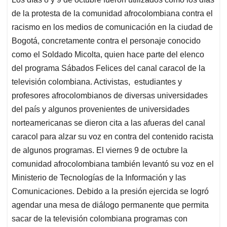
s
b
e
l
a
de la protesta de la comunidad afrocolombiana contra el
A
o
d
d
p
o
I
s
racismo en los medios de comunicación en la ciudad de
p
k
n
Bogotá, concretamente contra el personaje conocido
como el Soldado Micolta, quien hace parte del elenco
del programa Sábados Felices del canal caracol de la
televisión colombiana. Activistas, estudiantes y
profesores afrocolombianos de diversas universidades
del país y algunos provenientes de universidades
norteamericanas se dieron cita a las afueras del canal
caracol para alzar su voz en contra del contenido racista
de algunos programas. El viernes 9 de octubre la
comunidad afrocolombiana también levantó su voz en el
Ministerio de Tecnologías de la Información y las
Comunicaciones. Debido a la presión ejercida se logró
agendar una mesa de diálogo permanente que permita
sacar de la televisión colombiana programas con