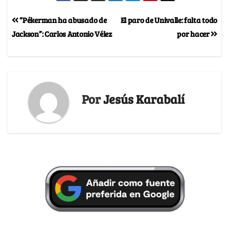
“Pékerman ha abusado de
El paro de Univalle: falta todo
Jackson”: Carlos Antonio Vélez
por hacer
Por
Jesús Karabalí