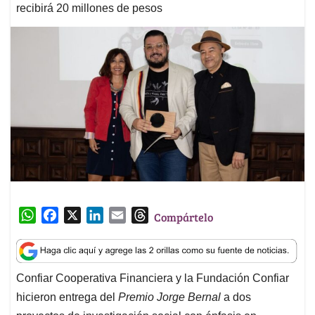
recibirá 20 millones de pesos
W
F
X
L
E
T
Compártelo
h
a
i
m
h
a
c
n
a
r
t
e
k
i
e
Confiar Cooperativa Financiera y la Fundación Confiar
s
b
e
l
a
hicieron entrega del
Premio Jorge Bernal
a dos
A
o
d
d