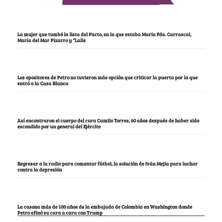
La mujer que tumbó la lista del Pacto, en la que estaba María Fda. Carrascal,
María del Mar Pizarro y “Lalis
Los opositores de Petro no tuvieron más opción que criticar la puerta por la que
entró a la Casa Blanca
Así encontraron el cuerpo del cura Camilo Torres, 60 años después de haber sido
escondido por un general del Ejército
Regresar a la radio para comentar fútbol, la solución de Iván Mejía para luchar
contra la depresión
La casona más de 100 años de la embajada de Colombia en Washington donde
Petro afinó su cara a cara con Trump