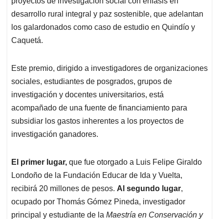
p
o
I
s
proyectos de investigación social con énfasis en
p
k
n
desarrollo rural integral y paz sostenible, que adelantan
los galardonados como caso de estudio en Quindío y
Caquetá.
Este premio, dirigido a investigadores de organizaciones
sociales, estudiantes de posgrados, grupos de
investigación y docentes universitarios, está
acompañado de una fuente de financiamiento para
subsidiar los gastos inherentes a los proyectos de
investigación ganadores.
El primer lugar,
que fue otorgado a Luis Felipe Giraldo
Londoño de la Fundación Educar de Ida y Vuelta,
recibirá 20 millones de pesos.
Al segundo lugar
,
ocupado por Thomás Gómez Pineda, investigador
principal y estudiante de la
Maestría en Conservación y