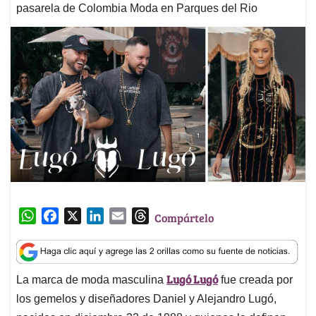
pasarela de Colombia Moda en Parques del Rio
W
F
X
L
E
T
Compártelo
h
a
i
m
h
a
c
n
a
r
t
e
k
i
e
Lugó Lugó
La marca de moda masculina
fue creada por
s
b
e
l
a
A
o
d
d
los gemelos y diseñadores Daniel y Alejandro Lugó,