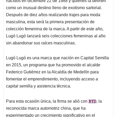
p
o
I
s
nacidos en diciembre 22 de 1988 y quienes la definen
p
k
n
como un inusual destino lleno de exotismo sartorial.
Después de diez años realizando trajes para moda
masculina, esta será la primera presentación de
colección femenina de la marca. A partir de este año,
Lugó Lugó lanzará seis colecciones femeninas al año
sin abandonar sus raíces masculinas.
Lugó Lugó es una marca que nación en Capital Semilla
en 2015, un programa que ha promovido el alcalde
Federico Gutiérrez en la Alcaldía de Medellín para
fomentar el emprendimiento, incluyendo acceso a
capital semilla y asistencia técnica.
BYD
Para esta ocasión única, la firma se alió con
, la
reconocida marca automotriz china, que ha
experimentado un crecimiento significativo en el