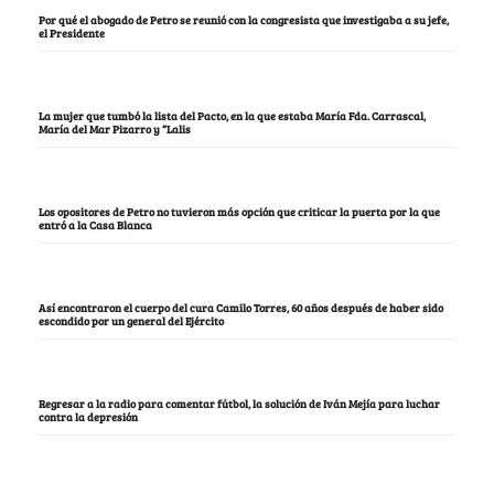
Por qué el abogado de Petro se reunió con la congresista que investigaba a su jefe,
el Presidente
La mujer que tumbó la lista del Pacto, en la que estaba María Fda. Carrascal,
María del Mar Pizarro y “Lalis
Los opositores de Petro no tuvieron más opción que criticar la puerta por la que
entró a la Casa Blanca
Así encontraron el cuerpo del cura Camilo Torres, 60 años después de haber sido
escondido por un general del Ejército
Regresar a la radio para comentar fútbol, la solución de Iván Mejía para luchar
contra la depresión