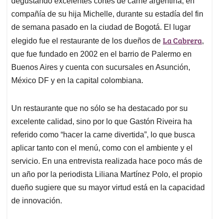
p
o
I
s
degustando excelentes cortes de carne argentina, en
p
k
n
compañía de su hija Michelle, durante su estadía del fin
de semana pasado en la ciudad de Bogotá. El lugar
La Cabrera
elegido fue el restaurante de los dueños de
,
que fue fundado en 2002 en el barrio de Palermo en
Buenos Aires y cuenta con sucursales en Asunción,
México DF y en la capital colombiana.
Un restaurante que no sólo se ha destacado por su
excelente calidad, sino por lo que Gastón Riveira ha
referido como “hacer la carne divertida”, lo que busca
aplicar tanto con el menú, como con el ambiente y el
servicio. En una entrevista realizada hace poco más de
un año por la periodista Liliana Martínez Polo, el propio
dueño sugiere que su mayor virtud está en la capacidad
de innovación.