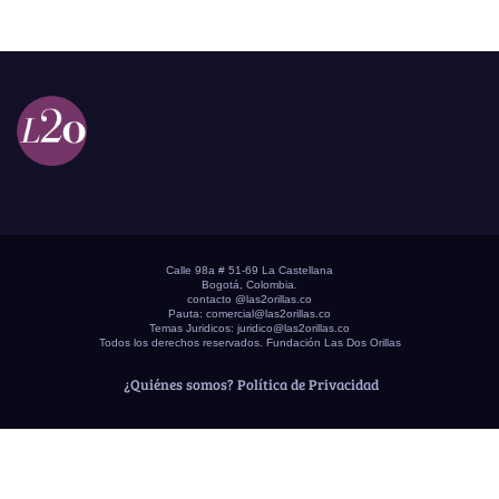
Calle 98a # 51-69 La Castellana
Bogotá, Colombia.
contacto @las2orillas.co
Pauta:
comercial@las2orillas.co
Temas Juridicos:
juridico@las2orillas.co
Todos los derechos reservados. Fundación Las Dos Orillas
¿Quiénes somos?
Política de Privacidad