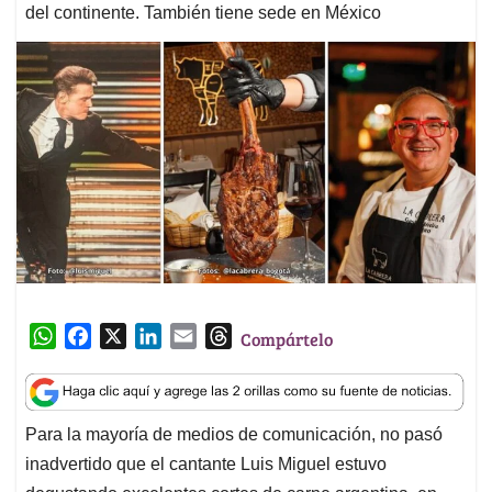
del continente. También tiene sede en México
W
F
X
L
E
T
Compártelo
h
a
i
m
h
a
c
n
a
r
t
e
k
i
e
Para la mayoría de medios de comunicación, no pasó
s
b
e
l
a
inadvertido que el cantante Luis Miguel estuvo
A
o
d
d