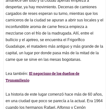
amanece del todo y la ciudad apenas empieza a
A
o
d
d
p
o
I
s
despertar, ya hay movimiento. Decenas de camiones
p
k
n
cargados de reses esperan su turno, mientras que los
carniceros de la ciudad se apuran a abrir sus locales y el
inconfundible aroma de carne fresca empieza a
mezclarse con el frío de la madrugada. Allí, entre el
bullicio y el ajetreo, se encuentra el Frigorífico
Guadalupe, el matadero más antiguo y más grande de la
capital, un lugar por donde pasa más de la mitad de la
carne que se sirve en las mesas bogotanas.
El negociazo de los dueños de
Lea también:
Transmilenio
La historia de este lugar comenzó hace más de 60 años,
en una ciudad que poco se parecía a la actual. Era 1964
cuando los hermanos Rafael, Alfonso y Cenón