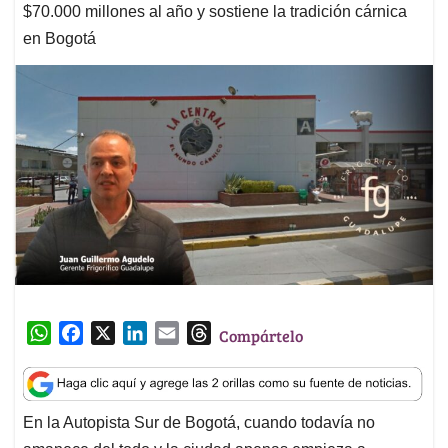
$70.000 millones al año y sostiene la tradición cárnica
en Bogotá
W
F
X
L
E
T
Compártelo
h
a
i
m
h
a
c
n
a
r
t
e
k
i
e
En la Autopista Sur de Bogotá, cuando todavía no
s
b
e
l
a