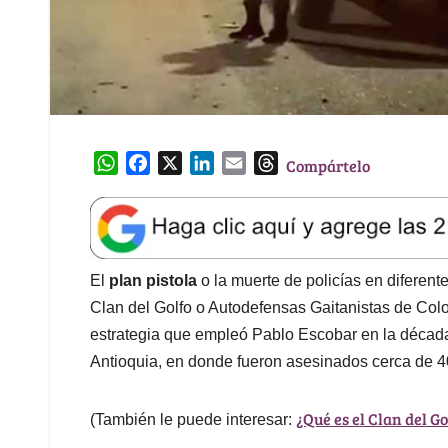
W
F
X
L
E
T
Compártelo
h
a
i
m
h
a
c
n
a
r
t
e
k
i
e
s
b
e
l
a
A
o
d
d
El
plan pistola
o la muerte de policías en diferent
p
o
I
s
Clan del Golfo o Autodefensas Gaitanistas de Colo
p
k
n
estrategia que empleó Pablo Escobar en la década 
Antioquia, en donde fueron asesinados cerca de 40
¿Qué es el Clan del Go
(También le puede interesar: