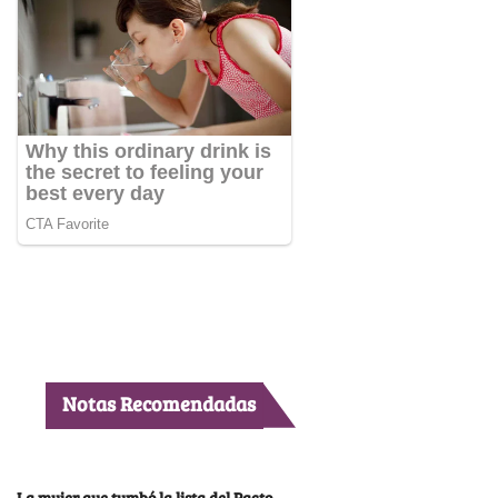
Notas Recomendadas
La mujer que tumbó la lista del Pacto,