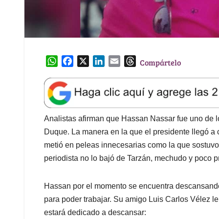
W
F
X
L
E
T
Compártelo
h
a
i
m
h
a
c
n
a
r
t
e
k
i
e
s
b
e
l
a
A
o
d
d
Analistas afirman que Hassan Nassar fue uno de l
p
o
I
s
Duque. La manera en la que el presidente llegó a 
p
k
n
metió en peleas innecesarias como la que sostuvo
periodista no lo bajó de Tarzán, mechudo y poco p
Hassan por el momento se encuentra descansando 
para poder trabajar. Su amigo Luis Carlos Vélez le
estará dedicado a descansar: