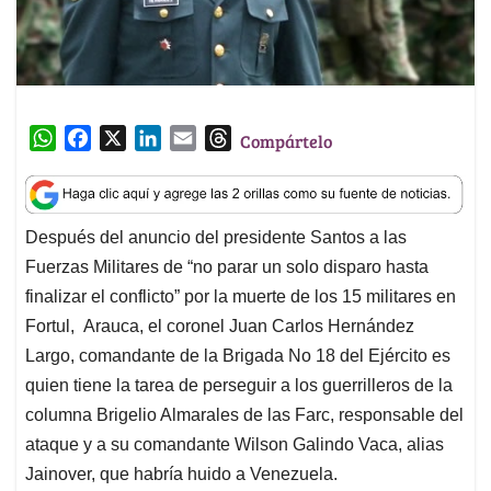
W
F
X
L
E
T
Compártelo
h
a
i
m
h
a
c
n
a
r
t
e
k
i
e
Después del anuncio del presidente Santos a las
s
b
e
l
a
Fuerzas Militares de “no parar un solo disparo hasta
A
o
d
d
p
o
I
s
finalizar el conflicto” por la muerte de los 15 militares en
p
k
n
Fortul, Arauca, el coronel Juan Carlos Hernández
Largo, comandante de la Brigada No 18 del Ejército es
quien tiene la tarea
de perseguir a los guerrilleros de la
columna Brigelio Almarales de las Farc, responsable del
ataque y a su comandante Wilson Galindo Vaca, alias
Jainover, que habría huido a Venezuela.