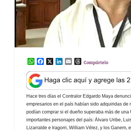
W
F
X
L
E
T
Compártelo
h
a
i
m
h
a
c
n
a
r
t
e
k
i
e
s
b
e
l
a
A
o
d
d
Hace tres días el Contralor Edgardo Maya denunc
p
o
I
s
empresarios en el país habían sido adquiridas de
p
k
n
podían comprar si el dueño superaba más de una Un
importantes personajes del país: Álvaro Uribe, Lui
Lizarralde e Iragorri, William Vélez, y los Ganem, 