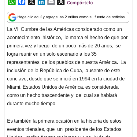
W
F
X
L
E
T
Compártelo
h
a
i
m
h
a
c
n
a
r
t
e
k
i
e
La VII Cumbre de las Américas considerado como un
s
b
e
l
a
acontecimiento histórico, lo marca el hecho de que por
A
o
d
d
p
o
I
s
primera vez y luego de un poco más de 20 años, se
p
k
n
logra reunir en un solo escenario a los 35
representantes de los pueblos de nuestra América. La
inclusión de la República de Cuba, ausente de este
conclave, desde que se inició en 1994 en la ciudad de
Miami, Estados Unidos de América, es considerada
como un hecho trascendente y del cual se hablará
durante mucho tiempo.
Es también la primera ocasión en la historia de estos
eventos trienales, que un presidente de los Estados