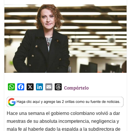
W
F
X
L
E
T
Compártelo
h
a
i
m
h
a
c
n
a
r
t
e
k
i
e
Hace una semana el gobierno colombiano volvió a dar
s
b
e
l
a
muestras de su absoluta incompetencia, negligencia y
A
o
d
d
p
o
I
s
mala fe al haberle dado la espalda a la subdirectora de