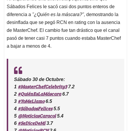
Sábados Felices le sacó casi dos puntos enteros de
diferencia a
"¿Quién es la máscara?",
demostrando la
desinflada que se pegó RCN en rating con la ausencia
de MasterChef. El cambio fue tan drástico que el canal
pasó de tener casi 7 puntos cuando estaba MasterChef
a bajar a menos de 4.
Sábado 30 de Octubre:
#MasterChefCelebrity3
1
7.2
#QuiénEsLaMáscara
2
6.7
#YoMeLlamo
3
6.5
#SábadosFelices
4
5.5
@NoticiasCaracol
5
5.4
#SeDiceDeMí
6
3.7
@NoticiasRCN
7
2.6