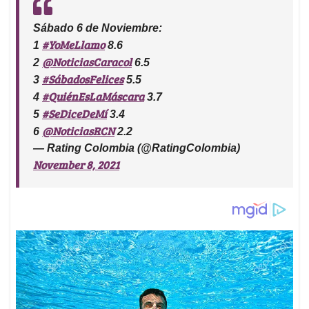
Sábado 6 de Noviembre:
#YoMeLlamo
1
8.6
@NoticiasCaracol
2
6.5
#SábadosFelices
3
5.5
#QuiénEsLaMáscara
4
3.7
#SeDiceDeMí
5
3.4
@NoticiasRCN
6
2.2
— Rating Colombia (@RatingColombia)
November 8, 2021