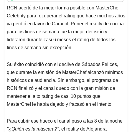
t
e
k
i
e
RCN acertó de la mejor forma posible con MasterChef
s
b
e
l
a
Celebrity para recuperar el rating que hace muchos años
A
o
d
d
p
o
I
s
ya perdió en favor de Caracol. Poner el reality de cocina
p
k
n
para los fines de semana fue la mejor decisión y
lideraron durante casi 6 meses el rating de todos los
fines de semana sin excepción.
Su éxito coincidió con el declive de Sábados Felices,
que durante la emisión de MasterChef alcanzó mínimos
históricos de audiencia. Sin embargo, el programa de
RCN finalizó y el canal quedó con la gran misión de
mantener el alto rating de casi 10 puntos que
MasterChef le había dejado y fracasó en el intento.
Para cubrir ese hueco el canal puso a las 8 de la noche
"¿Quién es la máscara?"
, el reality de Alejandra