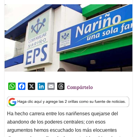
W
F
X
L
E
T
Compártelo
h
a
i
m
h
a
c
n
a
r
t
e
k
i
e
Ha hecho carrera entre los nariñenses quejarse del
s
b
e
l
a
abandono de los poderes centrales; con esos
A
o
d
d
p
o
I
s
argumentos hemos escuchado los más elocuentes