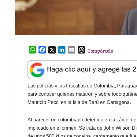
W
F
X
L
E
T
Compártelo
h
a
i
m
h
a
c
n
a
r
t
e
k
i
e
s
b
e
l
a
A
o
d
d
Las policías y las Fiscalías de Colombia, Paragua
p
o
I
s
para conocer quiénes mataron y sobre todo quién
p
k
n
Mauricio Pecci en la Isla de Barú en Cartagena.
Al parecer un colombiano detenido en la cárcel d
implicado en el crimen. Se trata de John Wilson D
de unos 500 kilos de cocaína, cargamento que fue