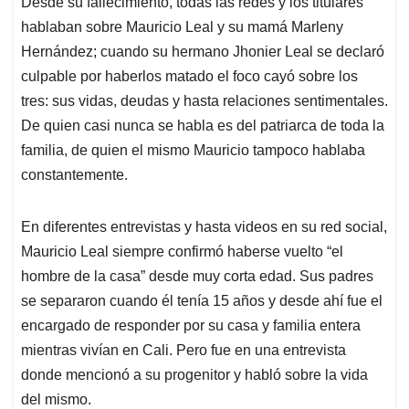
Desde su fallecimiento, todas las redes y los titulares
s
b
e
l
a
hablaban sobre Mauricio Leal y su mamá Marleny
A
o
d
d
p
o
I
s
Hernández; cuando su hermano Jhonier Leal se declaró
p
k
n
culpable por haberlos matado el foco cayó sobre los
tres: sus vidas, deudas y hasta relaciones sentimentales.
De quien casi nunca se habla es del patriarca de toda la
familia, de quien el mismo Mauricio tampoco hablaba
constantemente.
En diferentes entrevistas y hasta videos en su red social,
Mauricio Leal siempre confirmó haberse vuelto “el
hombre de la casa” desde muy corta edad. Sus padres
se separaron cuando él tenía 15 años y desde ahí fue el
encargado de responder por su casa y familia entera
mientras vivían en Cali. Pero fue en una entrevista
donde mencionó a su progenitor y habló sobre la vida
del mismo.