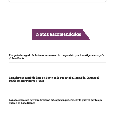
Notas Recomendadas
Por qué el abogado de Petro se reunió con la congresista que investigaba a su jefe,
el Presidente
La mujer que tumbó la lista del Pacto, en la que estaba María Fda. Carrascal,
María del Mar Pizarro y “Lalis
Los opositores de Petro no tuvieron más opción que criticar la puerta por la que
entró a la Casa Blanca