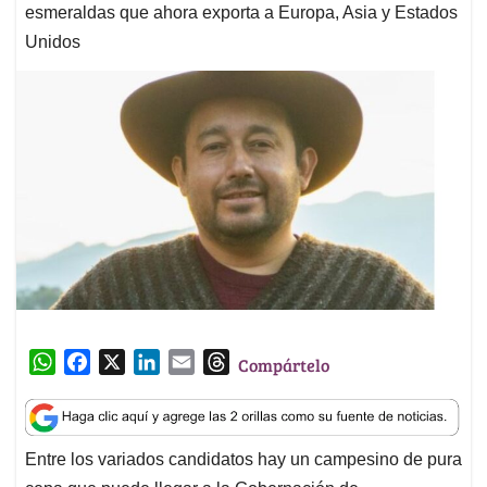
esmeraldas que ahora exporta a Europa, Asia y Estados
Unidos
W
F
X
L
E
T
Compártelo
h
a
i
m
h
a
c
n
a
r
t
e
k
i
e
Entre los variados candidatos hay un
campesino de pura
s
b
e
l
a