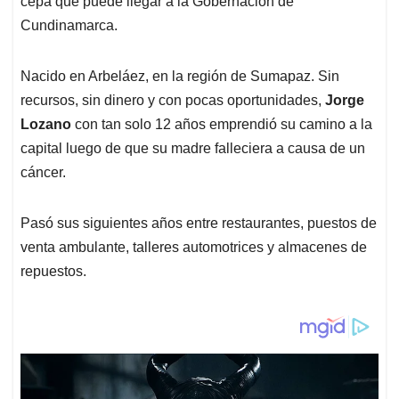
cepa que puede llegar a la Gobernación de
A
o
d
d
p
o
I
s
Cundinamarca
.
p
k
n
Nacido en Arbeláez, en la región de Sumapaz. Sin
recursos, sin dinero y con pocas oportunidades,
Jorge
Lozano
con tan solo 12 años emprendió su camino a la
capital luego de que su madre falleciera a causa de un
cáncer.
Pasó sus siguientes años entre restaurantes, puestos de
venta ambulante, talleres automotrices y almacenes de
repuestos.