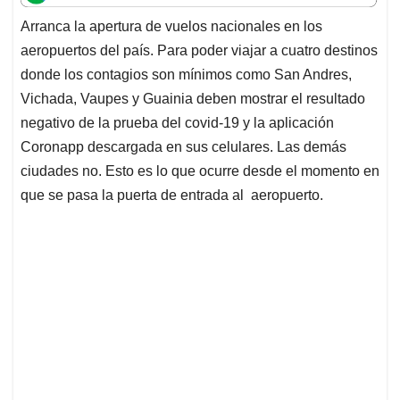
t
e
k
i
e
Arranca la apertura de vuelos nacionales en los
s
b
e
l
a
aeropuertos del país. Para poder viajar a cuatro destinos
A
o
d
d
p
o
I
s
donde los contagios son mínimos como San Andres,
p
k
n
Vichada, Vaupes y Guainia deben mostrar el resultado
negativo de la prueba del covid-19 y la aplicación
Coronapp descargada en sus celulares. Las demás
ciudades no. Esto es lo que ocurre desde el momento en
que se pasa la puerta de entrada al aeropuerto.