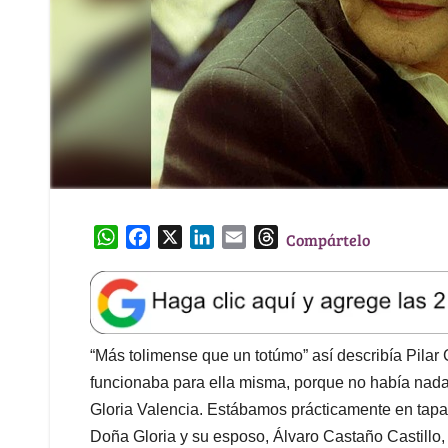
W
F
X
L
E
T
Compártelo
h
a
i
m
h
a
c
n
a
r
t
e
k
i
e
s
b
e
l
a
A
o
d
d
“Más tolimense que un totúmo” así describía Pila
p
o
I
s
funcionaba para ella misma, porque no había nada
p
k
n
Gloria Valencia. Estábamos prácticamente en tapa
Doña Gloria y su esposo, Álvaro Castaño Castillo,