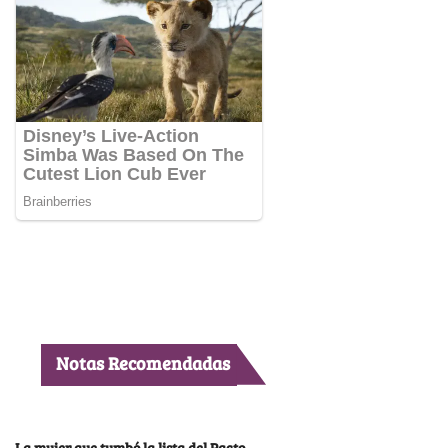
Notas Recomendadas
La mujer que tumbó la lista del Pacto,