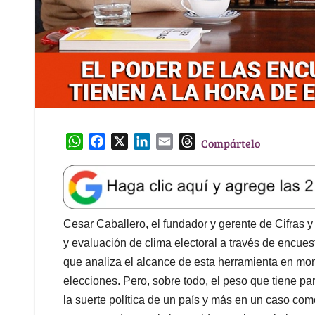
W
F
X
L
E
T
Compártelo
h
a
i
m
h
a
c
n
a
r
t
e
k
i
e
s
b
e
l
a
A
o
d
d
Cesar Caballero, el fundador y gerente de Cifras y
p
o
I
s
y evaluación de clima electoral a través de encuest
p
k
n
que analiza el alcance de esta herramienta en mom
elecciones. Pero, sobre todo, el peso que tiene pa
la suerte política de un país y más en un caso co