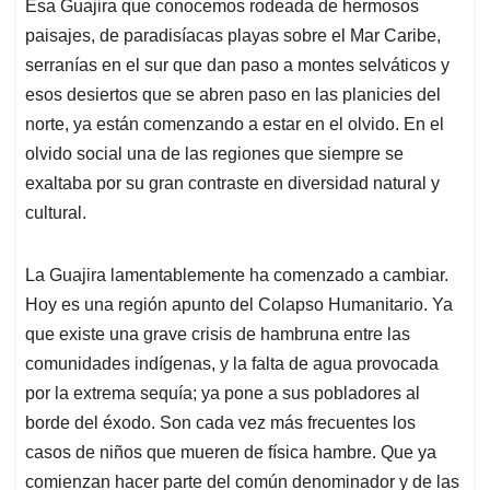
Esa Guajira que conocemos rodeada de hermosos
s
b
e
l
a
paisajes, de paradisíacas playas sobre el Mar Caribe,
A
o
d
d
p
o
I
s
serranías en el sur que dan paso a montes selváticos y
p
k
n
esos desiertos que se abren paso en las planicies del
norte, ya están comenzando a estar en el olvido. En el
olvido social una de las regiones que siempre se
exaltaba por su gran contraste en diversidad natural y
cultural.
La Guajira lamentablemente ha comenzado a cambiar.
Hoy es una región apunto del Colapso Humanitario. Ya
que existe una grave crisis de hambruna entre las
comunidades indígenas, y la falta de agua provocada
por la extrema sequía; ya pone a sus pobladores al
borde del éxodo. Son cada vez más frecuentes los
casos de niños que mueren de física hambre. Que ya
comienzan hacer parte del común denominador y de las