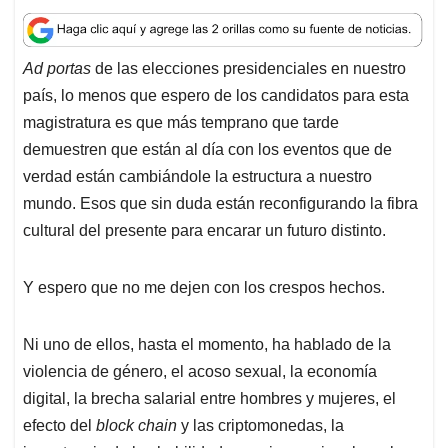
h
a
i
m
h
a
c
n
a
r
t
e
k
i
e
Ad portas
de las elecciones presidenciales en nuestro
s
b
e
l
a
país, lo menos que espero de los candidatos para esta
A
o
d
d
p
o
I
s
magistratura es que más temprano que tarde
p
k
n
demuestren que están al día con los eventos que de
verdad están cambiándole la estructura a nuestro
mundo. Esos que sin duda están reconfigurando la fibra
cultural del presente para encarar un futuro distinto.
Y espero que no me dejen con los crespos hechos.
Ni uno de ellos, hasta el momento, ha hablado de la
violencia de género, el acoso sexual, la economía
digital, la brecha salarial entre hombres y mujeres, el
efecto del
block chain
y las criptomonedas, la