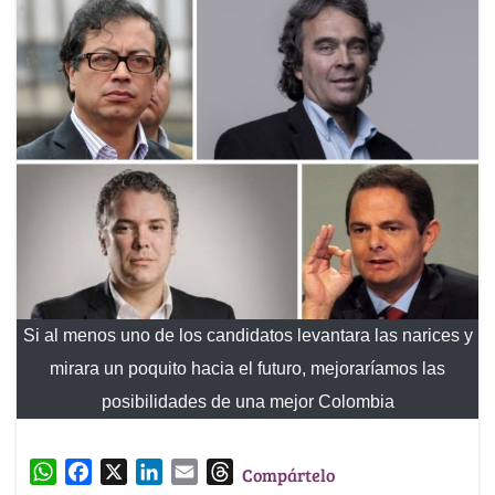
Si al menos uno de los candidatos levantara las narices y
mirara un poquito hacia el futuro, mejoraríamos las
posibilidades de una mejor Colombia
W
F
X
L
E
T
Compártelo