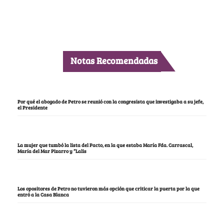
Notas Recomendadas
Por qué el abogado de Petro se reunió con la congresista que investigaba a su jefe,
el Presidente
La mujer que tumbó la lista del Pacto, en la que estaba María Fda. Carrascal,
María del Mar Pizarro y “Lalis
Los opositores de Petro no tuvieron más opción que criticar la puerta por la que
entró a la Casa Blanca