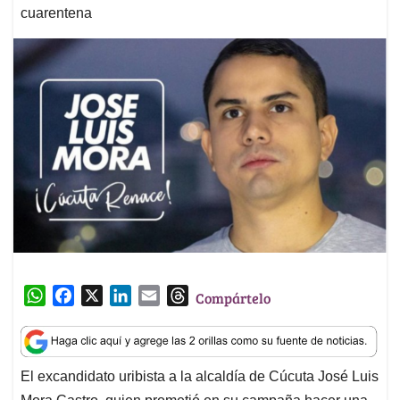
cuarentena
W
F
X
L
E
T
Compártelo
h
a
i
m
h
a
c
n
a
r
t
e
k
i
e
El excandidato uribista a la alcaldía de Cúcuta José Luis
s
b
e
l
a