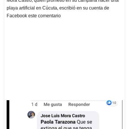
Mora Castro, quien prometió en su campaña hacer una
A
o
d
d
p
o
I
s
playa artificial en Cúcuta, escribió en su cuenta de
p
k
n
Facebook este comentario