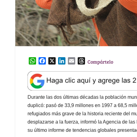
W
F
X
L
E
T
Compártelo
h
a
i
m
h
a
c
n
a
r
t
e
k
i
e
s
b
e
l
a
A
o
d
d
Durante las dos últimas décadas la población mu
p
o
I
s
duplicó: pasó de 33,9 millones en 1997 a 68,5 mill
p
k
n
refugiados más grave de la historia reciente del
desplazarse a la fuerza, informó la Agencia de l
su último informe de tendencias globales presenta