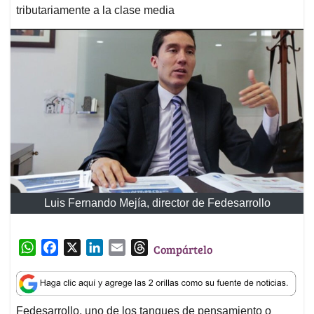
tributariamente a la clase media
Luis Fernando Mejía, director de Fedesarrollo
W
F
X
L
E
T
Compártelo
h
a
i
m
h
a
c
n
a
r
t
e
k
i
e
Fedesarrollo, uno de los tanques de pensamiento o