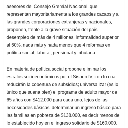
s
b
e
l
a
asesores del Consejo Gremial Nacional, que
A
o
d
d
p
o
I
s
representan mayoritariamente a los grandes cacaos y a
p
k
n
las grandes corporaciones extranjeras y nacionales,
proponen, frente a la grave situación del país,
desempleo de más de 4 millones, informalidad superior
al 60%, nada más y nada menos que 4 reformas en
política social, laboral, pensional y tributaria.
En materia de política social propone eliminar los
estratos socioeconómicos por el Sisben IV, con lo cual
reducirán la cobertura de subsidios; universalizar (es lo
único que suena bien) el programa de adulto mayor de
65 años con $412.000 para cada uno, lejos de las
necesidades básicas; determinar un ingreso básico para
las familias en pobreza de $138.000, es decir menos de
lo establecido hoy en el ingreso solidario de $160.000.