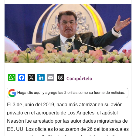
W
F
X
L
E
T
Compártelo
h
a
i
m
h
a
c
n
a
r
t
e
k
i
e
El 3 de junio del 2019, nada más aterrizar en su avión
s
b
e
l
a
privado en el aeropuerto de Los Ángeles, el apóstol
A
o
d
d
p
o
I
s
Naasón fue arrestado por las autoridades migratorias de
p
k
n
EE. UU. Los oficiales lo acusaron de 26 delitos sexuales