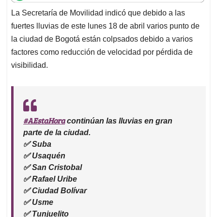
t
e
k
i
e
La Secretaría de Movilidad indicó que debido a las
s
b
e
l
a
fuertes lluvias de este lunes 18 de abril varios punto de
A
o
d
d
p
o
I
s
la ciudad de Bogotá están colpsados debido a varios
p
k
n
factores como reducción de velocidad por pérdida de
visibilidad.
#AEstaHora
continúan las lluvias en gran
parte de la ciudad.
✅ Suba
✅ Usaquén
✅ San Cristobal
✅ Rafael Uribe
✅ Ciudad Bolívar
✅ Usme
✅ Tunjuelito