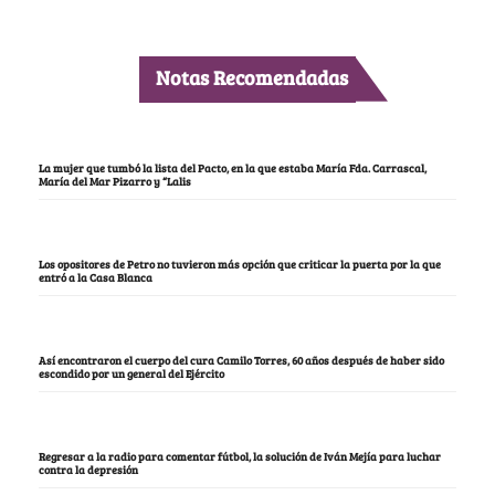
Notas Recomendadas
La mujer que tumbó la lista del Pacto, en la que estaba María Fda. Carrascal,
María del Mar Pizarro y “Lalis
Los opositores de Petro no tuvieron más opción que criticar la puerta por la que
entró a la Casa Blanca
Así encontraron el cuerpo del cura Camilo Torres, 60 años después de haber sido
escondido por un general del Ejército
Regresar a la radio para comentar fútbol, la solución de Iván Mejía para luchar
contra la depresión