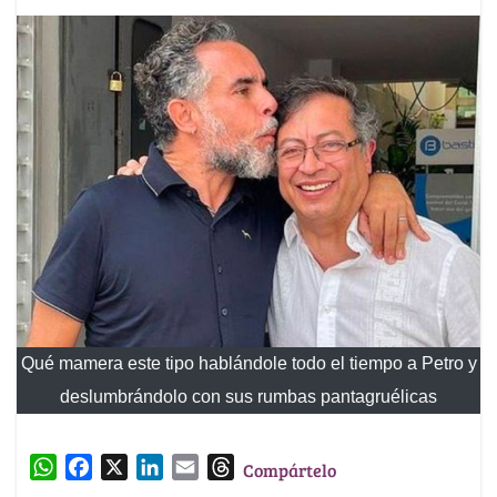
Qué mamera este tipo hablándole todo el tiempo a Petro y
deslumbrándolo con sus rumbas pantagruélicas
W
F
X
L
E
T
Compártelo
h
a
i
m
h