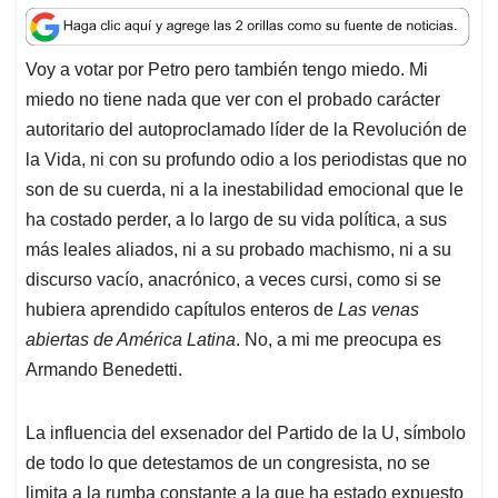
a
c
n
a
r
t
e
k
i
e
Voy a votar por Petro pero también tengo miedo. Mi
s
b
e
l
a
miedo no tiene nada que ver con el probado carácter
A
o
d
d
p
o
I
s
autoritario del autoproclamado líder de la Revolución de
p
k
n
la Vida, ni con su profundo odio a los periodistas que no
son de su cuerda, ni a la inestabilidad emocional que le
ha costado perder, a lo largo de su vida política, a sus
más leales aliados, ni a su probado machismo, ni a su
discurso vacío, anacrónico, a veces cursi, como si se
hubiera aprendido capítulos enteros de
Las venas
abiertas de América Latina
. No, a mi me preocupa es
Armando Benedetti.
La influencia del exsenador del Partido de la U, símbolo
de todo lo que detestamos de un congresista, no se
limita a la rumba constante a la que ha estado expuesto