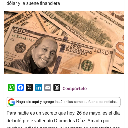
dólar y la suerte financiera
W
F
X
L
E
T
Compártelo
h
a
i
m
h
a
c
n
a
r
t
e
k
i
e
Para nadie es un secreto que hoy, 26 de mayo, es el día
s
b
e
l
a
del intérprete vallenato Diomedes Díaz. Amado por
A
o
d
d