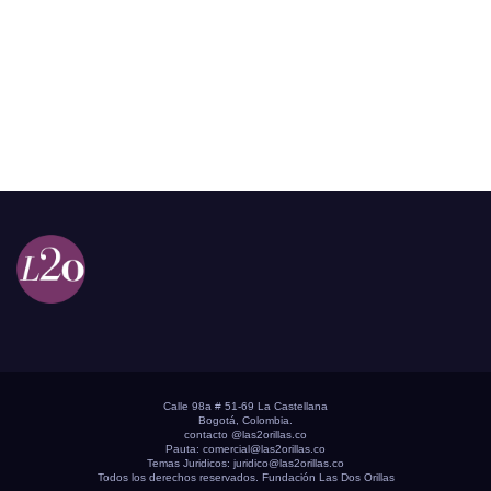
Calle 98a # 51-69 La Castellana
Bogotá, Colombia.
contacto @las2orillas.co
Pauta:
comercial@las2orillas.co
Temas Juridicos:
juridico@las2orillas.co
Todos los derechos reservados. Fundación Las Dos Orillas