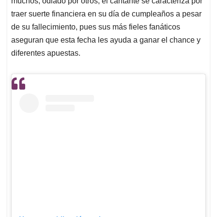
p
o
I
s
muchos, odiado por otros, el cantante se caracteriza por
p
k
n
traer suerte financiera en su día de cumpleaños a pesar
de su fallecimiento, pues sus más fieles fanáticos
aseguran que esta fecha les ayuda a ganar el chance y
diferentes apuestas.