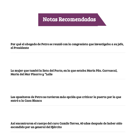
Notas Recomendadas
Por qué el abogado de Petro se reunió con la congresista que investigaba a su jefe,
el Presidente
La mujer que tumbó la lista del Pacto, en la que estaba María Fda. Carrascal,
María del Mar Pizarro y “Lalis
Los opositores de Petro no tuvieron más opción que criticar la puerta por la que
entró a la Casa Blanca
Así encontraron el cuerpo del cura Camilo Torres, 60 años después de haber sido
escondido por un general del Ejército