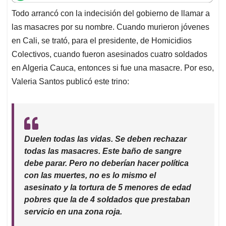
t
e
k
i
e
Todo arrancó con la indecisión del gobierno de llamar a
s
b
e
l
a
las masacres por su nombre. Cuando murieron jóvenes
A
o
d
d
p
o
I
s
en Cali, se trató, para el presidente, de Homicidios
p
k
n
Colectivos, cuando fueron asesinados cuatro soldados
en Algeria Cauca, entonces si fue una masacre. Por eso,
Valeria Santos publicó este trino:
Duelen todas las vidas. Se deben rechazar
todas las masacres. Este baño de sangre
debe parar. Pero no deberían hacer política
con las muertes, no es lo mismo el
asesinato y la tortura de 5 menores de edad
pobres que la de 4 soldados que prestaban
servicio en una zona roja.