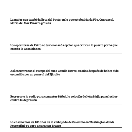
La mujer que tumbó la lista del Pacto, en la que estaba María Fda. Carrascal,
María del Mar Pizarro y “Lalis
Los opositores de Petro no tuvieron más opción que criticar la puerta por la que
entró a la Casa Blanca
Así encontraron el cuerpo del cura Camilo Torres, 60 años después de haber sido
escondido por un general del Ejército
Regresar a la radio para comentar fútbol, la solución de Iván Mejía para luchar
contra la depresión
La casona más de 100 años de la embajada de Colombia en Washington donde
Petro afinó su cara a cara con Trump