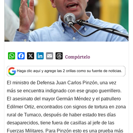
W
F
X
L
E
T
Compártelo
h
a
i
m
h
a
c
n
a
r
t
e
k
i
e
El ministro de Defensa Juan Carlos Pinzón, una vez
s
b
e
l
a
más se encuentra indignado con ese grupo guerrillero.
A
o
d
d
p
o
I
s
El asesinato del mayor Germán Méndez y el patrullero
p
k
n
Edilmer Ortiz, encontrados con signos de tortura en zona
rural de Tumaco, después de haber estado tres días
desaparecidos, tiene fuera de casillas al jefe de las
Fuerzas Militares. Para Pinzón esto es una prueba más