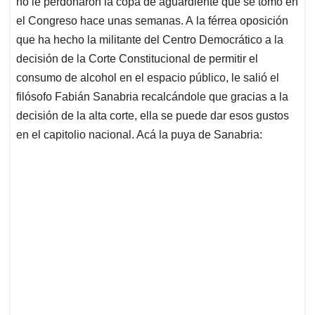
no le perdonaron la copa de aguardiente que se tomó en
A
o
d
d
p
o
I
s
el Congreso hace unas semanas. A la férrea oposición
p
k
n
que ha hecho la militante del Centro Democrático a la
decisión de la Corte Constitucional de permitir el
consumo de alcohol en el espacio público, le salió el
filósofo Fabián Sanabria recalcándole que gracias a la
decisión de la alta corte, ella se puede dar esos gustos
en el capitolio nacional. Acá la puya de Sanabria: