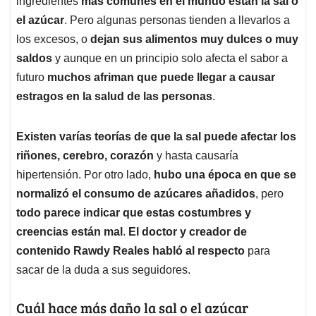
p
o
I
s
ingredientes
más comunes en el mundo están la sal o
p
k
n
el azúcar
. Pero algunas personas tienden a llevarlos a
los excesos, o
dejan sus alimentos muy dulces o muy
saldos
y aunque en un principio solo afecta el sabor a
futuro
muchos afriman que puede llegar a causar
estragos en la salud de las personas
.
Existen varías teorías de que la sal puede afectar los
riñones, cerebro, corazón
y hasta causaría
hipertensión. Por otro lado,
hubo una época en que se
normalizó el consumo de azúcares añadidos
, pero
todo parece indicar que estas costumbres y
creencias están mal
.
El doctor y creador de
contenido Rawdy Reales habló al respecto
para
sacar de la duda a sus seguidores.
Cuál hace más daño la sal o el azúcar