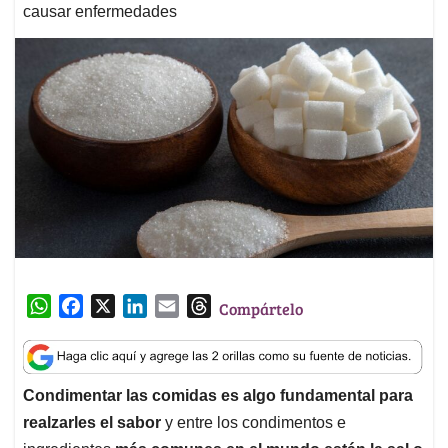
causar enfermedades
W
F
X
L
E
T
Compártelo
h
a
i
m
h
a
c
n
a
r
t
e
k
i
e
Condimentar las comidas es algo fundamental para
s
b
e
l
a
realzarles el sabor
y entre los condimentos e
A
o
d
d