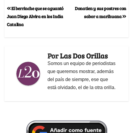
El berrinche que se aguantó
Donatien y sus postres con
Juan Diego Alvira en los India
sabor a marihuana
Catalina
Por
Las Dos Orillas
Somos un equipo de periodistas
que queremos mostrar, además
del país de siempre, ese que
está olvidado, el de la otra orilla.