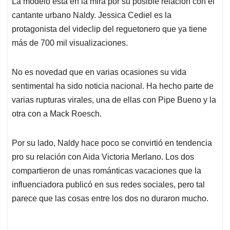
La modelo está en la mira por su posible relación con el
s
b
e
l
a
cantante urbano Naldy. Jessica Cediel es la
A
o
d
d
p
o
I
s
protagonista del videclip del reguetonero que ya tiene
p
k
n
más de 700 mil visualizaciones.
No es novedad que en varias ocasiones su vida
sentimental ha sido noticia nacional. Ha hecho parte de
varias rupturas virales, una de ellas con Pipe Bueno y la
otra con a Mack Roesch.
Por su lado, Naldy hace poco se convirtió en tendencia
pro su relación con Aida Victoria Merlano. Los dos
compartieron de unas románticas vacaciones que la
influenciadora publicó en sus redes sociales, pero tal
parece que las cosas entre los dos no duraron mucho.