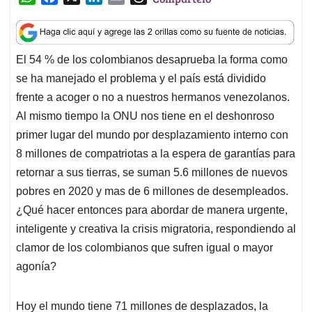
h
a
i
m
h
a
c
n
a
r
t
e
k
i
e
El 54 % de los colombianos desaprueba la forma como
s
b
e
l
a
se ha manejado el problema y el país está dividido
A
o
d
d
p
o
I
s
frente a acoger o no a nuestros hermanos venezolanos.
p
k
n
Al mismo tiempo la ONU nos tiene en el deshonroso
primer lugar del mundo por desplazamiento interno con
8 millones de compatriotas a la espera de garantías para
retornar a sus tierras, se suman 5.6 millones de nuevos
pobres en 2020 y mas de 6 millones de desempleados.
¿Qué hacer entonces para abordar de manera urgente,
inteligente y creativa la crisis migratoria, respondiendo al
clamor de los colombianos que sufren igual o mayor
agonía?
Hoy el mundo tiene 71 millones de desplazados, la