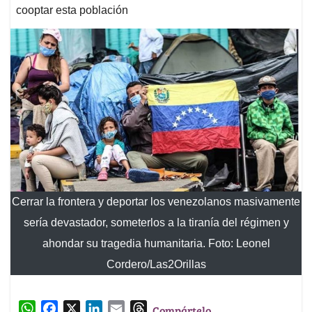
cooptar esta población
Cerrar la frontera y deportar los venezolanos masivamente
sería devastador, someterlos a la tiranía del régimen y
ahondar su tragedia humanitaria. Foto: Leonel
Cordero/Las2Orillas
W
F
X
L
E
T
Compártelo