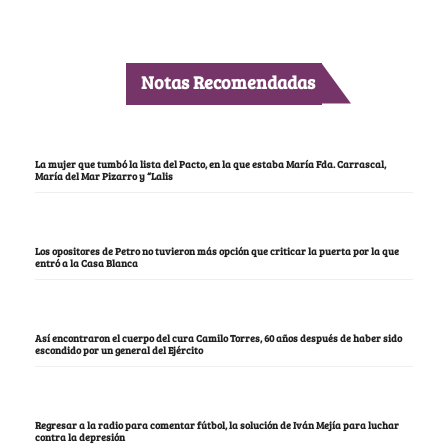
Notas Recomendadas
La mujer que tumbó la lista del Pacto, en la que estaba María Fda. Carrascal,
María del Mar Pizarro y “Lalis
Los opositores de Petro no tuvieron más opción que criticar la puerta por la que
entró a la Casa Blanca
Así encontraron el cuerpo del cura Camilo Torres, 60 años después de haber sido
escondido por un general del Ejército
Regresar a la radio para comentar fútbol, la solución de Iván Mejía para luchar
contra la depresión