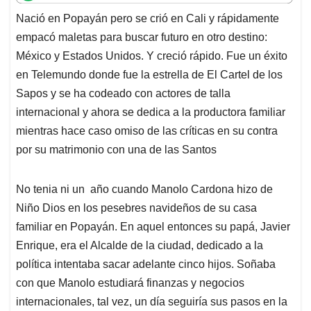
t
e
k
i
e
Nació en Popayán pero se crió en Cali y rápidamente
s
b
e
l
a
empacó maletas para buscar futuro en otro destino:
A
o
d
d
p
o
I
s
México y Estados Unidos. Y creció rápido. Fue un éxito
p
k
n
en Telemundo donde fue la estrella de El Cartel de los
Sapos y se ha codeado con actores de talla
internacional y ahora se dedica a la productora familiar
mientras hace caso omiso de las críticas en su contra
por su matrimonio con una de las Santos
No tenia ni un año cuando Manolo Cardona hizo de
Niño Dios en los pesebres navideños de su casa
familiar en Popayán. En aquel entonces su papá, Javier
Enrique, era el Alcalde de la ciudad, dedicado a la
política intentaba sacar adelante cinco hijos. Soñaba
con que Manolo estudiará finanzas y negocios
internacionales, tal vez, un día seguiría sus pasos en la