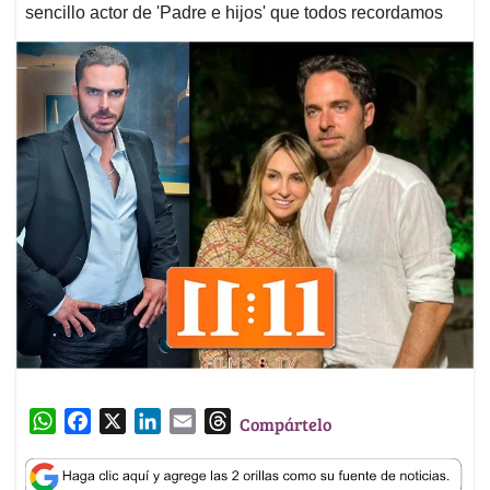
sencillo actor de 'Padre e hijos' que todos recordamos
W
F
X
L
E
T
Compártelo
h
a
i
m
h
a
c
n
a
r