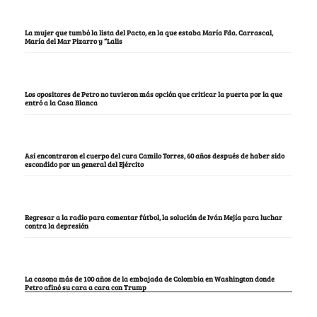
La mujer que tumbó la lista del Pacto, en la que estaba María Fda. Carrascal,
María del Mar Pizarro y “Lalis
Los opositores de Petro no tuvieron más opción que criticar la puerta por la que
entró a la Casa Blanca
Así encontraron el cuerpo del cura Camilo Torres, 60 años después de haber sido
escondido por un general del Ejército
Regresar a la radio para comentar fútbol, la solución de Iván Mejía para luchar
contra la depresión
La casona más de 100 años de la embajada de Colombia en Washington donde
Petro afinó su cara a cara con Trump