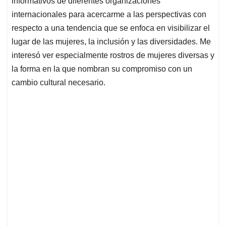
informativos de diferentes organizaciones
A
o
d
d
p
o
I
s
internacionales para acercarme a las perspectivas con
p
k
n
respecto a una tendencia que se enfoca en visibilizar el
lugar de las mujeres, la inclusión y las diversidades. Me
interesó ver especialmente rostros de mujeres diversas y
la forma en la que nombran su compromiso con un
cambio cultural necesario.