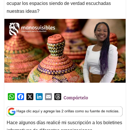
ocupar los espacios siendo de verdad escuchadas
nuestras ideas?
W
F
X
L
E
T
Compártelo
h
a
i
m
h
a
c
n
a
r
t
e
k
i
e
Hace algunos días realicé mi suscripción a los boletines
s
b
e
l
a