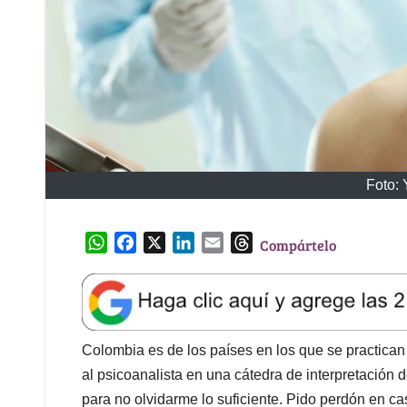
Foto:
W
F
X
L
E
T
Compártelo
h
a
i
m
h
a
c
n
a
r
t
e
k
i
e
s
b
e
l
a
A
o
d
d
Colombia es de los países en los que se practican
p
o
I
s
al psicoanalista en una cátedra de interpretación
p
k
n
para no olvidarme lo suficiente. Pido perdón en c