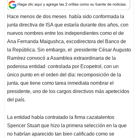
a
c
n
a
r
t
e
k
i
e
Hace menos de dos meses había sido conformada la
s
b
e
l
a
junta directiva de ISA que estaría durante dos años, con
A
o
d
d
p
o
I
s
nuevos nombres entre los independientes como el de
p
k
n
Ana Fernanda Maigushca, excodirectora del Banco de
la República. Sin embargo, el presidente César Augusto
Ramírez convocó a Asamblea extraordinaria de la
poderosa entidad controlada por Ecopetrol, con un
único punto en el orden del dia: recomposición de la
junta, que tiene como tarea inmediata nombrar el
presidente, uno de los cargos directivos más apetecidos
del país.
La entidad había contratado la firma cazatalentos
Spencer Stuart que hizo la primera selección en la que
no habrían aparecido tan bien calificado como se