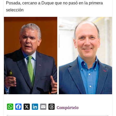
Posada, cercano a Duque que no pasó en la primera
selección
W
F
X
L
E
T
Compártelo
h
a
i
m
h