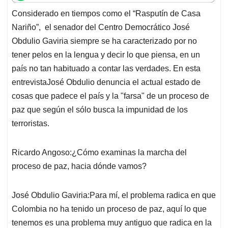
t
e
k
i
e
Considerado en tiempos como el “Rasputín de Casa
s
b
e
l
a
Nariño”, el senador del Centro Democrático José
A
o
d
d
p
o
I
s
Obdulio Gaviria siempre se ha caracterizado por no
p
k
n
tener pelos en la lengua y decir lo que piensa, en un
país no tan habituado a contar las verdades. En esta
entrevistaJosé Obdulio denuncia el actual estado de
cosas que padece el país y la "farsa" de un proceso de
paz que según el sólo busca la impunidad de los
terroristas.
Ricardo Angoso:¿Cómo examinas la marcha del
proceso de paz, hacia dónde vamos?
José Obdulio Gaviria:Para mí, el problema radica en que
Colombia no ha tenido un proceso de paz, aquí lo que
tenemos es una problema muy antiguo que radica en la