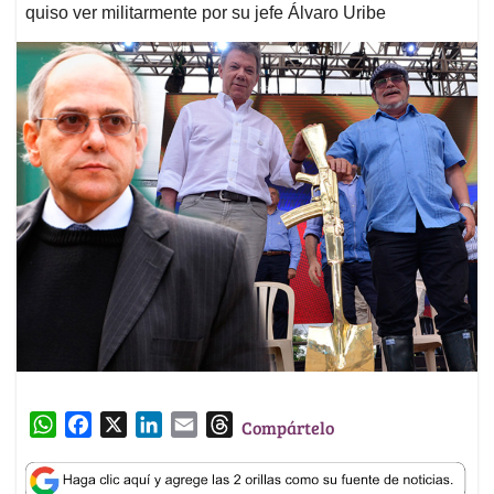
quiso ver militarmente por su jefe Álvaro Uribe
W
F
X
L
E
T
Compártelo
h
a
i
m
h
a
c
n
a
r