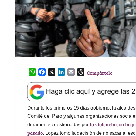
W
F
X
L
E
T
Compártelo
h
a
i
m
h
a
c
n
a
r
t
e
k
i
e
s
b
e
l
a
A
o
d
d
Durante los primeros 15 días gobierno, la alcalde
p
o
I
s
Comité del Paro y algunas organizaciones sociales
p
k
n
la violencia con la q
duramente cuestionadas por
pasado
. López tomó la decisión de no sacar al escu