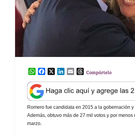
W
F
X
L
E
T
Compártelo
h
a
i
m
h
a
c
n
a
r
t
e
k
i
e
s
b
e
l
a
A
o
d
d
Romero fue candidata en 2015 a la gobernación y
p
o
I
s
Además, obtuvo más de 27 mil votos y por menos 
p
k
n
marzo.