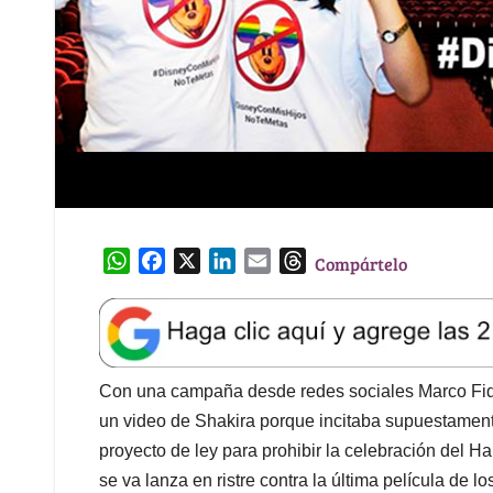
W
F
X
L
E
T
Compártelo
h
a
i
m
h
a
c
n
a
r
t
e
k
i
e
s
b
e
l
a
A
o
d
d
Con una campaña desde redes sociales Marco Fide
p
o
I
s
un video de Shakira porque incitaba supuestament
p
k
n
proyecto de ley para prohibir la celebración del H
se va lanza en ristre contra la última película de l